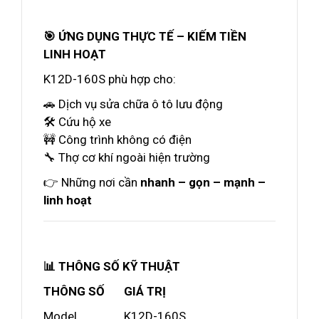
🎯 ỨNG DỤNG THỰC TẾ – KIẾM TIỀN
LINH HOẠT
K12D-160S phù hợp cho:
🚗 Dịch vụ sửa chữa ô tô lưu động
🛠️ Cứu hộ xe
🚧 Công trình không có điện
🔧 Thợ cơ khí ngoài hiện trường
👉 Những nơi cần
nhanh – gọn – mạnh –
linh hoạt
📊 THÔNG SỐ KỸ THUẬT
THÔNG SỐ
GIÁ TRỊ
Model
K12D-160S