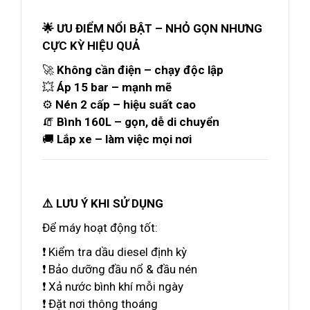
🌟 ƯU ĐIỂM NỔI BẬT – NHỎ GỌN NHƯNG
CỰC KỲ HIỆU QUẢ
🚀
Không cần điện – chạy độc lập
💥
Áp 15 bar – mạnh mẽ
⚙️
Nén 2 cấp – hiệu suất cao
🧯
Bình 160L – gọn, dễ di chuyển
🚚
Lắp xe – làm việc mọi nơi
⚠️ LƯU Ý KHI SỬ DỤNG
Để máy hoạt động tốt:
❗ Kiểm tra dầu diesel định kỳ
❗ Bảo dưỡng đầu nổ & đầu nén
❗ Xả nước bình khí mỗi ngày
❗ Đặt nơi thông thoáng