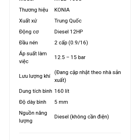
Thương hiệu
KONIA
Xuất xứ
Trung Quốc
Động cơ
Diesel 12HP
Đầu nén
2 cấp (0.9/16)
Áp suất làm
12.5 – 15 bar
việc
(Đang cập nhật theo nhà sản
Lưu lượng khí
xuất)
Dung tích bình
160 lít
Độ dày bình
5 mm
Nguồn năng
Diesel (không cần điện)
lượng