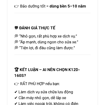
👉 Bảo dưỡng tốt =
dùng bền 5–10 năm
💬 ĐÁNH GIÁ THỰC TẾ
💭 “Nhỏ gọn, rất phù hợp xe dịch vụ.”
💭 “Áp mạnh, dùng ngon cho sửa xe.”
💭 “Tiện lợi, đi đâu cũng làm được.”
🏆 KẾT LUẬN – AI NÊN CHỌN K12D-
160S?
👉 RẤT PHÙ HỢP nếu bạn:
✔ Làm dịch vụ sửa chữa lưu động
✔ Cần máy nhỏ gọn, dễ lắp xe
✔ Làm việc ngoài trời, không có điện