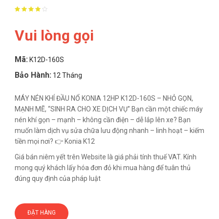
Vui lòng gọi
Mã:
K12D-160S
Bảo Hành:
12 Tháng
MÁY NÉN KHÍ ĐẦU NỔ KONIA 12HP K12D-160S – NHỎ GỌN,
MẠNH MẼ, “SINH RA CHO XE DỊCH VỤ” Bạn cần một chiếc máy
nén khí gọn – mạnh – không cần điện – dễ lắp lên xe? Bạn
muốn làm dịch vụ sửa chữa lưu động nhanh – linh hoạt – kiếm
tiền mọi nơi? 👉 Konia K12
Giá bán niêm yết trên Website là giá phải tính thuế VAT. Kính
mong quý khách lấy hóa đơn đỏ khi mua hàng để tuân thủ
đúng quy định của pháp luật
ĐẶT HÀNG