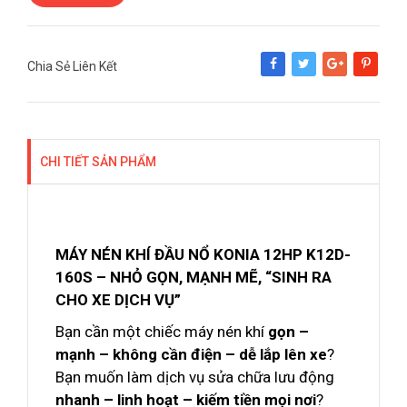
Chia Sẻ Liên Kết
Share
Tweet
Google+
Pinterest
CHI TIẾT SẢN PHẨM
MÁY NÉN KHÍ ĐẦU NỔ KONIA 12HP K12D-
160S – NHỎ GỌN, MẠNH MẼ, “SINH RA
CHO XE DỊCH VỤ”
Bạn cần một chiếc máy nén khí
gọn –
mạnh – không cần điện – dễ lắp lên xe
?
Bạn muốn làm dịch vụ sửa chữa lưu động
nhanh – linh hoạt – kiếm tiền mọi nơi
?