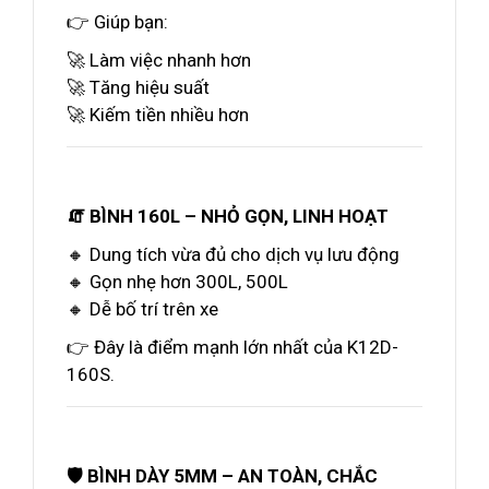
👉 Giúp bạn:
🚀 Làm việc nhanh hơn
🚀 Tăng hiệu suất
🚀 Kiếm tiền nhiều hơn
🧯 BÌNH 160L – NHỎ GỌN, LINH HOẠT
🔸 Dung tích vừa đủ cho dịch vụ lưu động
🔸 Gọn nhẹ hơn 300L, 500L
🔸 Dễ bố trí trên xe
👉 Đây là điểm mạnh lớn nhất của K12D-
160S.
🛡️ BÌNH DÀY 5MM – AN TOÀN, CHẮC