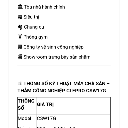
🏛️ Tòa nhà hành chính
🏪 Siêu thị
🏘️ Chung cư
🏋️ Phòng gym
🏢 Công ty vệ sinh công nghiệp
🏬 Showroom trưng bày sản phẩm
📊 THÔNG SỐ KỸ THUẬT MÁY CHÀ SÀN –
THẢM CÔNG NGHIỆP CLEPRO CSW17G
THÔNG
GIÁ TRỊ
SỐ
Model
CSW17G