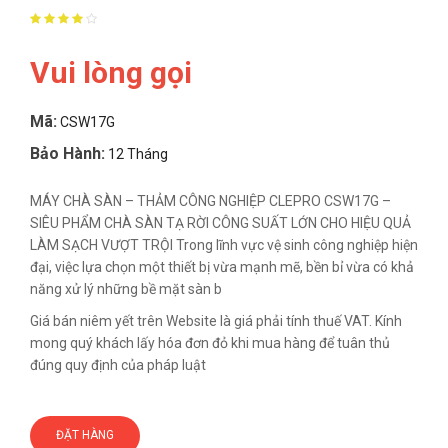
Vui lòng gọi
Mã:
CSW17G
Bảo Hành:
12 Tháng
MÁY CHÀ SÀN – THẢM CÔNG NGHIỆP CLEPRO CSW17G –
SIÊU PHẨM CHÀ SÀN TẠ RỜI CÔNG SUẤT LỚN CHO HIỆU QUẢ
LÀM SẠCH VƯỢT TRỘI Trong lĩnh vực vệ sinh công nghiệp hiện
đại, việc lựa chọn một thiết bị vừa mạnh mẽ, bền bỉ vừa có khả
năng xử lý những bề mặt sàn b
Giá bán niêm yết trên Website là giá phải tính thuế VAT. Kính
mong quý khách lấy hóa đơn đỏ khi mua hàng để tuân thủ
đúng quy định của pháp luật
ĐẶT HÀNG