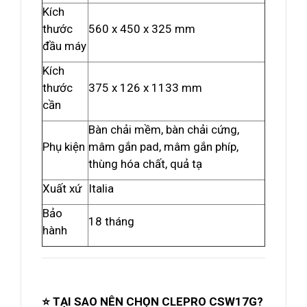
Kích
thước
560 x 450 x 325 mm
đầu máy
Kích
thước
375 x 126 x 1133 mm
cần
Bàn chải mềm, bàn chải cứng,
Phụ kiện
mâm gắn pad, mâm gắn phíp,
thùng hóa chất, quả tạ
Xuất xứ
Italia
Bảo
18 tháng
hành
⭐ TẠI SAO NÊN CHỌN CLEPRO CSW17G?