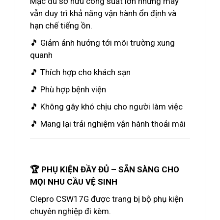
Mặc dù sở hữu công suất lớn nhưng máy
vẫn duy trì khả năng vận hành ổn định và
hạn chế tiếng ồn.
🎵 Giảm ảnh hưởng tới môi trường xung
quanh
🎵 Thích hợp cho khách sạn
🎵 Phù hợp bệnh viện
🎵 Không gây khó chịu cho người làm việc
🎵 Mang lại trải nghiệm vận hành thoải mái
🏆 PHỤ KIỆN ĐẦY ĐỦ – SẴN SÀNG CHO
MỌI NHU CẦU VỆ SINH
Clepro CSW17G được trang bị bộ phụ kiện
chuyên nghiệp đi kèm.