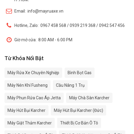
Email:
info@mayruaxe.vn
Hotline, Zalo:
0967 458 568 / 0939 219 368 / 0942 547 456
Giờ mở cửa:
8:00 AM - 6:00 PM
Từ Khóa Nổi Bật
Máy Rửa Xe Chuyên Nghiệp
Bình Bọt Gas
Máy Nén Khí Fusheng
Cầu Nâng 1 Trụ
Máy Phun Rửa Cao Áp Jetta
Máy Chà Sàn Karcher
Máy Hút Bụi Karcher
Máy Hút Bụi Karcher (Đức)
Máy Giặt Thảm Karcher
Thiết Bị Cơ Bản Ô Tô