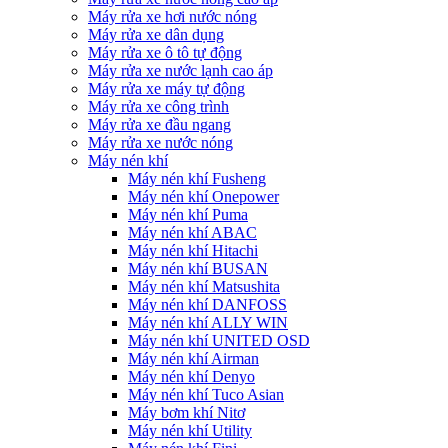
Máy rửa xe hơi nước nóng
Máy rửa xe dân dụng
Máy rửa xe ô tô tự động
Máy rửa xe nước lạnh cao áp
Máy rửa xe máy tự động
Máy rửa xe công trình
Máy rửa xe đầu ngang
Máy rửa xe nước nóng
Máy nén khí
Máy nén khí Fusheng
Máy nén khí Onepower
Máy nén khí Puma
Máy nén khí ABAC
Máy nén khí Hitachi
Máy nén khí BUSAN
Máy nén khí Matsushita
Máy nén khí DANFOSS
Máy nén khí ALLY WIN
Máy nén khí UNITED OSD
Máy nén khí Airman
Máy nén khí Denyo
Máy nén khí Tuco Asian
Máy bơm khí Nitơ
Máy nén khí Utility