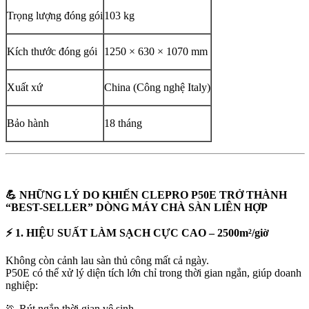
Trọng lượng đóng gói
103 kg
Kích thước đóng gói
1250 × 630 × 1070 mm
Xuất xứ
China (Công nghệ Italy)
Bảo hành
18 tháng
💪 NHỮNG LÝ DO KHIẾN CLEPRO P50E TRỞ THÀNH
“BEST-SELLER” DÒNG MÁY CHÀ SÀN LIÊN HỢP
⚡ 1. HIỆU SUẤT LÀM SẠCH CỰC CAO – 2500m²/giờ
Không còn cảnh lau sàn thủ công mất cả ngày.
P50E có thể xử lý diện tích lớn chỉ trong thời gian ngắn, giúp doanh
nghiệp:
🏃 Rút ngắn thời gian vệ sinh