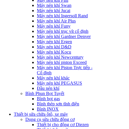
Máy nén khí Fini
Máy nén khí Swan
Máy nén khí Jucai
Máy nén khí Ingersoll Rand
Máy nén khí Air Plus
Máy nén khí Funy
Máy nén khí trục vít cố định
Máy nén khí Gardner Denver
Máy nén khí Ergen
Máy nén khí D&D
Máy nén khí Kocu
Máy nén khí Newcentury
Máy nén khí piston Exceed
Máy nén khí Piston Trực tiếp -
Cố định
Máy nén khí khác
Máy nén khí PEGASUS
Đầu nén khí
Bình Phun Bọt Tuyết
Bình bọt gas
Bình thép sơn tĩnh điện
Bình INOX
Thiết bị sửa chữa ôtô, xe máy
Dụng cụ sửa chữa động cơ
Thiết bị cho động cơ Diezen