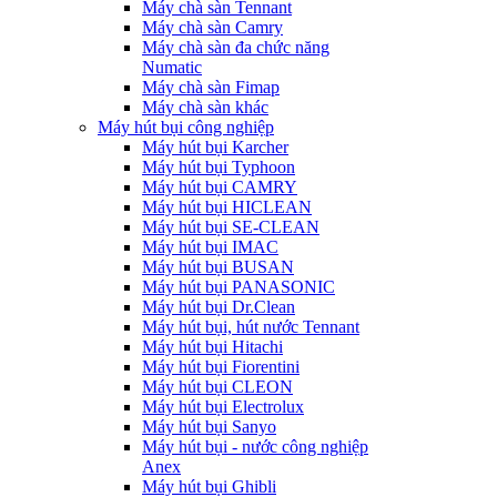
Máy chà sàn Tennant
Máy chà sàn Camry
Máy chà sàn đa chức năng
Numatic
Máy chà sàn Fimap
Máy chà sàn khác
Máy hút bụi công nghiệp
Máy hút bụi Karcher
Máy hút bụi Typhoon
Máy hút bụi CAMRY
Máy hút bụi HICLEAN
Máy hút bụi SE-CLEAN
Máy hút bụi IMAC
Máy hút bụi BUSAN
Máy hút bụi PANASONIC
Máy hút bụi Dr.Clean
Máy hút bụi, hút nước Tennant
Máy hút bụi Hitachi
Máy hút bụi Fiorentini
Máy hút bụi CLEON
Máy hút bụi Electrolux
Máy hút bụi Sanyo
Máy hút bụi - nước công nghiệp
Anex
Máy hút bụi Ghibli