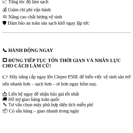
📈 Tăng tốc độ làm sạch
💰 Giảm chi phí vận hành
🧼 Nâng cao chất lượng vệ sinh
🛡️ Đảm bảo an toàn sàn sạch khô ngay lập tức
📞 HÀNH ĐỘNG NGAY
💥 ĐỪNG TIẾP TỤC TỐN THỜI GIAN VÀ NHÂN LỰC
CHO CÁCH LÀM CŨ!
👉 Hãy nâng cấp ngay lên Clepro P50E để biến việc vệ sinh sàn trở
nên nhanh hơn – sạch hơn – rẻ hơn ngay hôm nay.
📩 Liên hệ ngay để nhận báo giá tốt nhất
🚚 Hỗ trợ giao hàng toàn quốc
🔧 Tư vấn chọn máy phù hợp diện tích miễn phí
📦 Có sẵn hàng – giao nhanh trong ngày