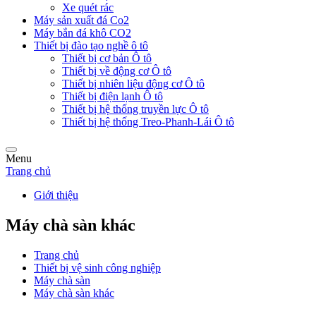
Xe quét rác
Máy sản xuất đá Co2
Máy bắn đá khô CO2
Thiết bị đào tạo nghề ô tô
Thiết bị cơ bản Ô tô
Thiết bị về động cơ Ô tô
Thiết bị nhiên liệu động cơ Ô tô
Thiết bị điện lạnh Ô tô
Thiết bị hệ thống truyền lực Ô tô
Thiết bị hệ thống Treo-Phanh-Lái Ô tô
Menu
Trang chủ
Giới thiệu
Máy chà sàn khác
Trang chủ
Thiết bị vệ sinh công nghiệp
Máy chà sàn
Máy chà sàn khác