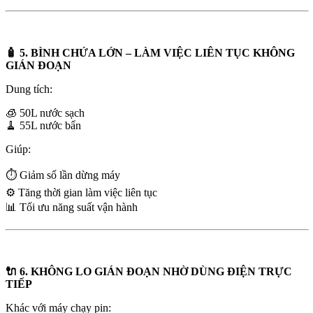
🧴 5. BÌNH CHỨA LỚN – LÀM VIỆC LIÊN TỤC KHÔNG
GIÁN ĐOẠN
Dung tích:
🧊 50L nước sạch
🧹 55L nước bẩn
Giúp:
⏱️ Giảm số lần dừng máy
⚙️ Tăng thời gian làm việc liên tục
📊 Tối ưu năng suất vận hành
🔌 6. KHÔNG LO GIÁN ĐOẠN NHỜ DÙNG ĐIỆN TRỰC
TIẾP
Khác với máy chạy pin: