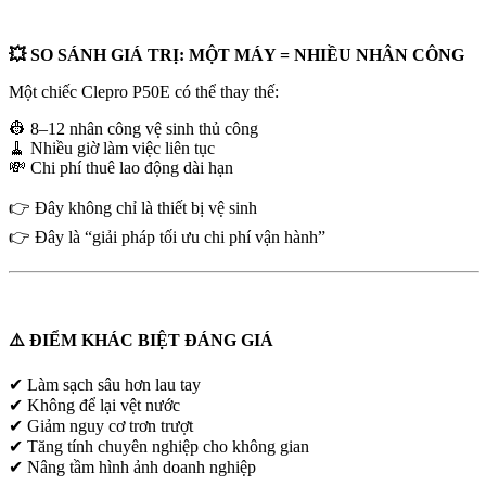
💥 SO SÁNH GIÁ TRỊ: MỘT MÁY = NHIỀU NHÂN CÔNG
Một chiếc Clepro P50E có thể thay thế:
👷 8–12 nhân công vệ sinh thủ công
🧹 Nhiều giờ làm việc liên tục
💸 Chi phí thuê lao động dài hạn
👉 Đây không chỉ là thiết bị vệ sinh
👉 Đây là “giải pháp tối ưu chi phí vận hành”
⚠️ ĐIỂM KHÁC BIỆT ĐÁNG GIÁ
✔ Làm sạch sâu hơn lau tay
✔ Không để lại vệt nước
✔ Giảm nguy cơ trơn trượt
✔ Tăng tính chuyên nghiệp cho không gian
✔ Nâng tầm hình ảnh doanh nghiệp