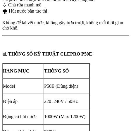
💧 Chà rửa mạnh mẽ
🌪️ Hút nước bẩn tức thì
Không để lại vệt nước, không gây trơn trượt, không mất thời gian
chờ khô.
📊 THÔNG SỐ KỸ THUẬT CLEPRO P50E
HẠNG MỤC
THÔNG SỐ
Model
P50E (Dùng điện)
Điện áp
220–240V / 50Hz
Động cơ hút nước
1000W (Max 1200W)