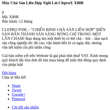
Máy Chà Sàn Liên Hợp Ngồi Lái CleproX X80B
0
Mã:
X80B
Bảo hành:
12 tháng
CLEPRO P50E – “CHIẾN BINH CHÀ SÀN LIÊN HỢP” BIẾN
SÀN BẨN THÀNH SÀN SÁNG BÓNG CHỈ TRONG MỘT
LẦN CHẠM! Bạn đang tìm một thiết bị có thể chà – hút – làm sạch
sàn công nghiệp tốc độ cao, vận hành bền bỉ cả ngày dài, nhưng
vẫn tiết kiệm chi phí nhân công
Giá bán niêm yết trên Website là giá phải tính thuế VAT. Kính mong
quý khách lấy hóa đơn đỏ khi mua hàng để tuân thủ đúng quy định
của pháp luật
Đặt hàng
Chia sẻ liên kết
Share
Tweet
Google+
Pinterest
Chi tiết sản phẩm