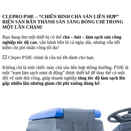
CLEPRO P50E – “CHIẾN BINH CHÀ SÀN LIÊN HỢP”
BIẾN SÀN BẨN THÀNH SÀN SÁNG BÓNG CHỈ TRONG
MỘT LẦN CHẠM!
Bạn đang tìm một thiết bị có thể
chà – hút – làm sạch sàn công
nghiệp tốc độ cao
, vận hành bền bỉ cả ngày dài, nhưng vẫn tiết
kiệm chi phí nhân công tối đa?
💥 Clepro P50E chính là câu trả lời dành cho bạn.
Không chỉ là một chiếc máy chà sàn liên hợp thông thường, P50E là
một “trạm làm sạch mini di động” được thiết kế để thay thế cả một
đội vệ sinh thủ công, giúp doanh nghiệp
tăng tốc độ làm sạch lên
gấp nhiều lần nhưng giảm chi phí xuống đáng kể
.