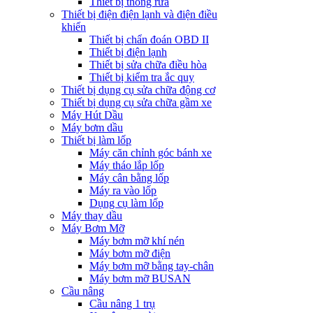
Thiết bị thông rửa
Thiết bị điện điện lạnh và điện điều
khiển
Thiết bị chẩn đoán OBD II
Thiết bị điện lạnh
Thiết bị sửa chữa điều hòa
Thiết bị kiểm tra ắc quy
Thiết bị dụng cụ sửa chữa động cơ
Thiết bị dụng cụ sửa chữa gầm xe
Máy Hút Dầu
Máy bơm dầu
Thiết bị làm lốp
Máy căn chỉnh góc bánh xe
Máy tháo lắp lốp
Máy cân bằng lốp
Máy ra vào lốp
Dụng cụ làm lốp
Máy thay dầu
Máy Bơm Mỡ
Máy bơm mỡ khí nén
Máy bơm mỡ điện
Máy bơm mỡ bằng tay-chân
Máy bơm mỡ BUSAN
Cầu nâng
Cầu nâng 1 trụ