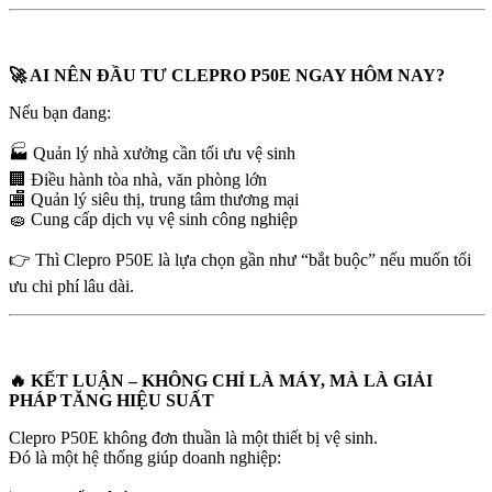
🚀 AI NÊN ĐẦU TƯ CLEPRO P50E NGAY HÔM NAY?
Nếu bạn đang:
🏭 Quản lý nhà xưởng cần tối ưu vệ sinh
🏢 Điều hành tòa nhà, văn phòng lớn
🏬 Quản lý siêu thị, trung tâm thương mại
🧽 Cung cấp dịch vụ vệ sinh công nghiệp
👉 Thì Clepro P50E là lựa chọn gần như “bắt buộc” nếu muốn tối
ưu chi phí lâu dài.
🔥 KẾT LUẬN – KHÔNG CHỈ LÀ MÁY, MÀ LÀ GIẢI
PHÁP TĂNG HIỆU SUẤT
Clepro P50E không đơn thuần là một thiết bị vệ sinh.
Đó là một hệ thống giúp doanh nghiệp: