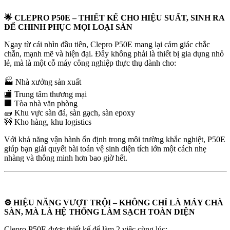
🌟 CLEPRO P50E – THIẾT KẾ CHO HIỆU SUẤT, SINH RA
ĐỂ CHINH PHỤC MỌI LOẠI SÀN
Ngay từ cái nhìn đầu tiên, Clepro P50E mang lại cảm giác chắc
chắn, mạnh mẽ và hiện đại. Đây không phải là thiết bị gia dụng nhỏ
lẻ, mà là một cỗ máy công nghiệp thực thụ dành cho:
🏭 Nhà xưởng sản xuất
🏬 Trung tâm thương mại
🏢 Tòa nhà văn phòng
🧱 Khu vực sàn đá, sàn gạch, sàn epoxy
🚧 Kho hàng, khu logistics
Với khả năng vận hành ổn định trong môi trường khắc nghiệt, P50E
giúp bạn giải quyết bài toán vệ sinh diện tích lớn một cách nhẹ
nhàng và thông minh hơn bao giờ hết.
⚙️ HIỆU NĂNG VƯỢT TRỘI – KHÔNG CHỈ LÀ MÁY CHÀ
SÀN, MÀ LÀ HỆ THỐNG LÀM SẠCH TOÀN DIỆN
Clepro P50E được thiết kế để làm 2 việc cùng lúc: