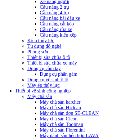
Xe nâng người
Cầu nâng 2 trụ
Cầu nâng 4 trụ
Cầu nâng bãi đậu xe
Cầu nâng cắt kéo
Cầu nâng rửa xe
Cầu nâng kiểu xếp
Kích thủy lực
Tủ đựng đồ nghề
Phòng sơn
Thiết bị sửa chữa ô tô
Thiết bị sửa chữa xe máy
Dụng cụ cầm tay
Dụng cụ phần gầm
Dụng cụ vệ sinh ô tô
Máy ép thủy lực
Thiết bị vệ sinh công nghiệp
Máy chà sàn
Máy chà sàn karcher
Máy chà sàn Hiclean
Máy chà sàn đơn SE-CLEAN
Máy chà sàn Cleon
Máy chà sàn Toolman
Máy chà sàn Fiorentini
Máy đánh sàn liên hợp LAVA