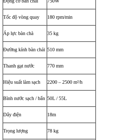
Động cơ bàn chải
750W
Tốc độ vòng quay
180 rpm/min
Áp lực bàn chà
35 kg
Đường kính bàn chải
510 mm
Thanh gạt nước
770 mm
Hiệu suất làm sạch
2200 – 2500 m²/h
Bình nước sạch / bẩn
50L / 55L
Dây điện
18m
Trọng lượng
78 kg