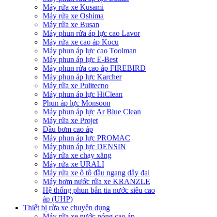
Máy rửa xe Kusami
Máy rửa xe Oshima
Máy rửa xe Busan
Máy phun rửa áp lực cao Lavor
Máy rửa xe cao áp Kocu
Máy phun áp lực cao Toolman
Máy phun áp lực E-Best
Máy phun rửa cao áp FIREBIRD
Máy phun áp lực Karcher
Máy rửa xe Pulitecno
Máy phun áp lực HiClean
Phun áp lực Monsoon
Máy phun áp lực Ar Blue Clean
Máy rửa xe Projet
Đầu bơm cao áp
Máy phun áp lực PROMAC
Máy phun áp lực DENSIN
Máy rửa xe chạy xăng
Máy rửa xe URALI
Máy rửa xe ô tô đầu ngang dây đai
Máy bơm nước rửa xe KRANZLE
Hệ thống phun bắn tia nước siêu cao
áp (UHP)
Thiết bị rửa xe chuyên dụng
Máy rửa xe nước nóng cao áp