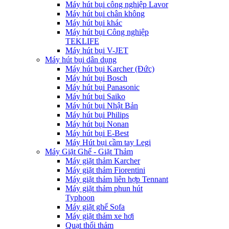
Máy hút bụi công nghiệp Lavor
Máy hút bụi chân không
Máy hút bụi khác
Máy hút bụi Công nghiệp
TEKLIFE
Máy hút bụi V-JET
Máy hút bụi dân dụng
Máy hút bụi Karcher (Đức)
Máy hút bụi Bosch
Máy hút bụi Panasonic
Máy hút bụi Saiko
Máy hút bụi Nhật Bản
Máy hút bụi Philips
Máy hút bụi Nonan
Máy hút bụi E-Best
Máy Hút bụi cầm tay Legi
Máy Giặt Ghế - Giặt Thảm
Máy giặt thảm Karcher
Máy giặt thảm Fiorentini
Máy giặt thảm liên hợp Tennant
Máy giặt thảm phun hút
Typhoon
Máy giặt ghế Sofa
Máy giặt thảm xe hơi
Quạt thổi thảm