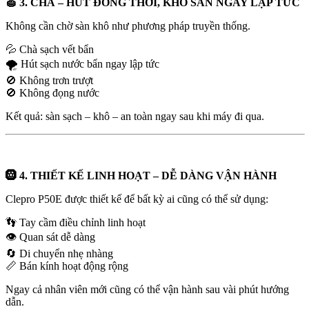
🧽 3. CHÀ – HÚT ĐỒNG THỜI, KHÔ SÀN NGAY LẬP TỨC
Không cần chờ sàn khô như phương pháp truyền thống.
💦 Chà sạch vết bẩn
🌪️ Hút sạch nước bẩn ngay lập tức
🚫 Không trơn trượt
🚫 Không đọng nước
Kết quả: sàn sạch – khô – an toàn ngay sau khi máy đi qua.
🛞 4. THIẾT KẾ LINH HOẠT – DỄ DÀNG VẬN HÀNH
Clepro P50E được thiết kế để bất kỳ ai cũng có thể sử dụng:
👣 Tay cầm điều chỉnh linh hoạt
👁️ Quan sát dễ dàng
🔄 Di chuyển nhẹ nhàng
📏 Bán kính hoạt động rộng
Ngay cả nhân viên mới cũng có thể vận hành sau vài phút hướng
dẫn.