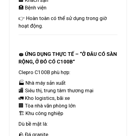
🏨 Khách sạn
🏥 Bệnh viện
👉 Hoàn toàn có thể sử dụng trong giờ
hoạt động.
🧽 ỨNG DỤNG THỰC TẾ – “Ở ĐÂU CÓ SÀN
RỘNG, Ở ĐÓ CÓ C100B”
Clepro C100B phù hợp:
🏭 Nhà máy sản xuất
🏬 Siêu thị, trung tâm thương mại
🚛 Kho logistics, bãi xe
🏢 Tòa nhà văn phòng lớn
🏗️ Khu công nghiệp
Dù bề mặt là:
🪨 Đá granite