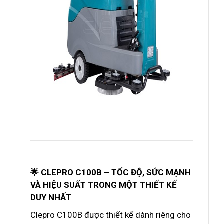
🌟 CLEPRO C100B – TỐC ĐỘ, SỨC MẠNH
VÀ HIỆU SUẤT TRONG MỘT THIẾT KẾ
DUY NHẤT
Clepro C100B được thiết kế dành riêng cho