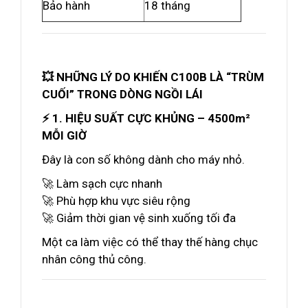
Bảo hành
18 tháng
💥 NHỮNG LÝ DO KHIẾN C100B LÀ “TRÙM
CUỐI” TRONG DÒNG NGỒI LÁI
⚡ 1. HIỆU SUẤT CỰC KHỦNG – 4500m²
MỖI GIỜ
Đây là con số không dành cho máy nhỏ.
🚀 Làm sạch cực nhanh
🚀 Phù hợp khu vực siêu rộng
🚀 Giảm thời gian vệ sinh xuống tối đa
Một ca làm việc có thể thay thế hàng chục
nhân công thủ công.