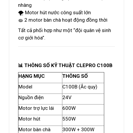
nhàng
🌪️ Motor hút nước công suất lớn
🧽 2 motor bàn chà hoạt động đồng thời
Tất cả phối hợp như một “đội quân vệ sinh
cơ giới hóa”.
📊 THÔNG SỐ KỸ THUẬT CLEPRO C100B
HẠNG MỤC
THÔNG SỐ
Model
C100B (Ắc quy)
Nguồn điện
24V
Motor trợ lực lái
600W
Motor hút
550W
Motor bàn chà
300W + 300W