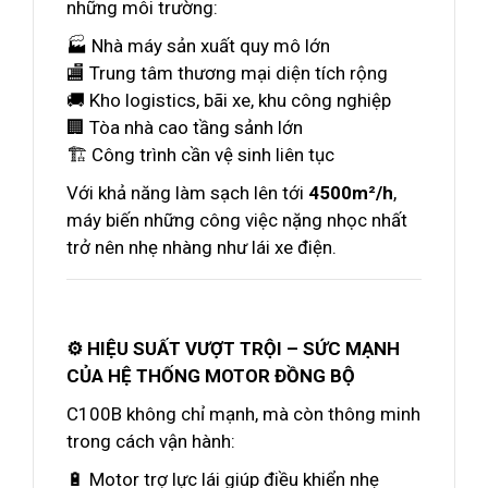
những môi trường:
🏭 Nhà máy sản xuất quy mô lớn
🏬 Trung tâm thương mại diện tích rộng
🚚 Kho logistics, bãi xe, khu công nghiệp
🏢 Tòa nhà cao tầng sảnh lớn
🏗️ Công trình cần vệ sinh liên tục
Với khả năng làm sạch lên tới
4500m²/h
,
máy biến những công việc nặng nhọc nhất
trở nên nhẹ nhàng như lái xe điện.
⚙️ HIỆU SUẤT VƯỢT TRỘI – SỨC MẠNH
CỦA HỆ THỐNG MOTOR ĐỒNG BỘ
C100B không chỉ mạnh, mà còn thông minh
trong cách vận hành:
🔋 Motor trợ lực lái giúp điều khiển nhẹ