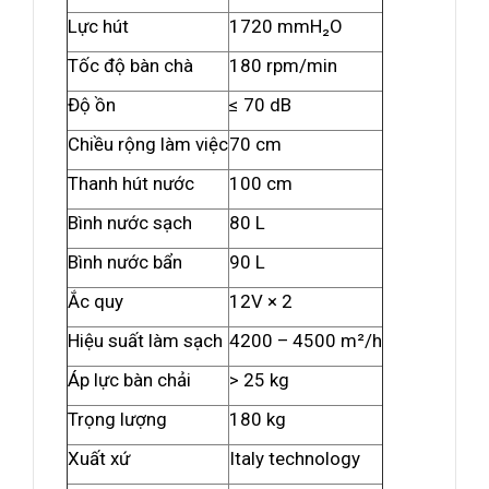
Lực hút
1720 mmH₂O
Tốc độ bàn chà
180 rpm/min
Độ ồn
≤ 70 dB
Chiều rộng làm việc
70 cm
Thanh hút nước
100 cm
Bình nước sạch
80 L
Bình nước bẩn
90 L
Ắc quy
12V × 2
Hiệu suất làm sạch
4200 – 4500 m²/h
Áp lực bàn chải
> 25 kg
Trọng lượng
180 kg
Xuất xứ
Italy technology