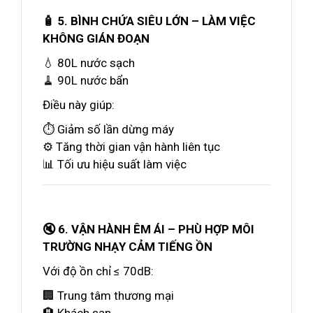
🧴 5. BÌNH CHỨA SIÊU LỚN – LÀM VIỆC
KHÔNG GIÁN ĐOẠN
💧 80L nước sạch
🧹 90L nước bẩn
Điều này giúp:
⏱️ Giảm số lần dừng máy
⚙️ Tăng thời gian vận hành liên tục
📊 Tối ưu hiệu suất làm việc
🔇 6. VẬN HÀNH ÊM ÁI – PHÙ HỢP MÔI
TRƯỜNG NHẠY CẢM TIẾNG ỒN
Với độ ồn chỉ ≤ 70dB:
🏢 Trung tâm thương mại