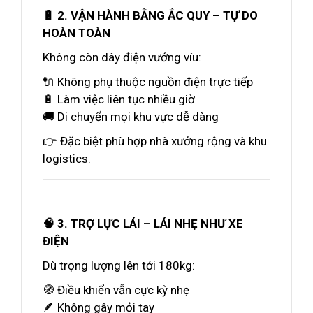
🔋 2. VẬN HÀNH BẰNG ẮC QUY – TỰ DO
HOÀN TOÀN
Không còn dây điện vướng víu:
🔌 Không phụ thuộc nguồn điện trực tiếp
🔋 Làm việc liên tục nhiều giờ
🚚 Di chuyển mọi khu vực dễ dàng
👉 Đặc biệt phù hợp nhà xưởng rộng và khu
logistics.
🧠 3. TRỢ LỰC LÁI – LÁI NHẸ NHƯ XE
ĐIỆN
Dù trọng lượng lên tới 180kg:
🧭 Điều khiển vẫn cực kỳ nhẹ
🪶 Không gây mỏi tay