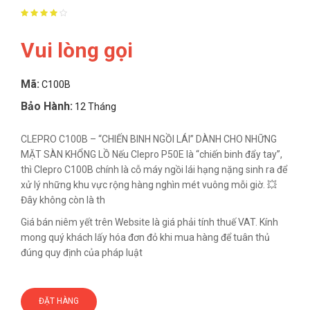
Vui lòng gọi
Mã:
C100B
Bảo Hành:
12 Tháng
CLEPRO C100B – “CHIẾN BINH NGỒI LÁI” DÀNH CHO NHỮNG
MẶT SÀN KHỔNG LỒ Nếu Clepro P50E là “chiến binh đẩy tay”,
thì Clepro C100B chính là cỗ máy ngồi lái hạng nặng sinh ra để
xử lý những khu vực rộng hàng nghìn mét vuông mỗi giờ. 💥
Đây không còn là th
Giá bán niêm yết trên Website là giá phải tính thuế VAT. Kính
mong quý khách lấy hóa đơn đỏ khi mua hàng để tuân thủ
đúng quy định của pháp luật
ĐẶT HÀNG