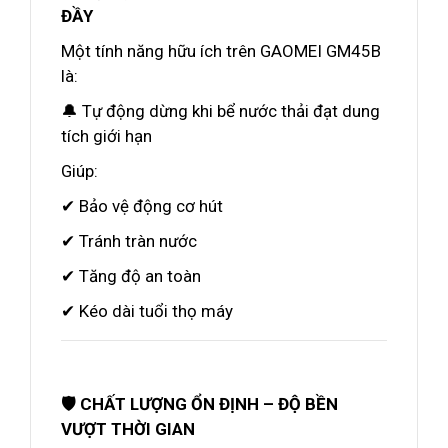
ĐẦY
Một tính năng hữu ích trên GAOMEI GM45B
là:
🔔 Tự động dừng khi bể nước thải đạt dung
tích giới hạn
Giúp:
✔ Bảo vệ động cơ hút
✔ Tránh tràn nước
✔ Tăng độ an toàn
✔ Kéo dài tuổi thọ máy
🛡️ CHẤT LƯỢNG ỔN ĐỊNH – ĐỘ BỀN
VƯỢT THỜI GIAN