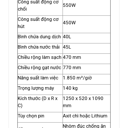
Công suất động cơ
550W
chổi
Công suất động cơ
450W
hút
Bình chứa dung dịch
40L
Bình chứa nước thải
45L
Chiều rộng làm sạch
470 mm
Chiều rộng gạt nước
770 mm
Năng suất làm việc
1.850 m²/giờ
Trọng lượng máy
140 kg
Kích thước (D x R x
1250 x 520 x 1090
C)
mm
Tùy chọn pin
Axit chì hoặc Lithium
Nhôm đúc chống ăn