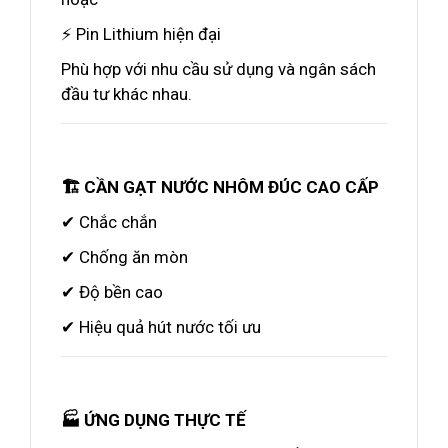
⚡ Pin Lithium hiện đại
Phù hợp với nhu cầu sử dụng và ngân sách
đầu tư khác nhau.
🏗️ CẦN GẠT NƯỚC NHÔM ĐÚC CAO CẤP
✔ Chắc chắn
✔ Chống ăn mòn
✔ Độ bền cao
✔ Hiệu quả hút nước tối ưu
🏭 ỨNG DỤNG THỰC TẾ