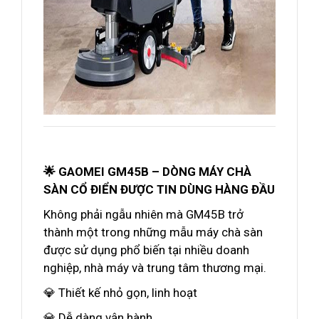
🌟 GAOMEI GM45B – DÒNG MÁY CHÀ
SÀN CỔ ĐIỂN ĐƯỢC TIN DÙNG HÀNG ĐẦU
Không phải ngẫu nhiên mà GM45B trở
thành một trong những mẫu máy chà sàn
được sử dụng phổ biến tại nhiều doanh
nghiệp, nhà máy và trung tâm thương mại.
💎 Thiết kế nhỏ gọn, linh hoạt
💎 Dễ dàng vận hành