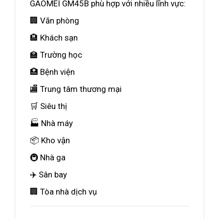
GAOMEI GM45B phù hợp với nhiều lĩnh vực:
🏢 Văn phòng
🏨 Khách sạn
🏫 Trường học
🏥 Bệnh viện
🏬 Trung tâm thương mại
🛒 Siêu thị
🏭 Nhà máy
📦 Kho vận
🚇 Nhà ga
✈️ Sân bay
🏢 Tòa nhà dịch vụ