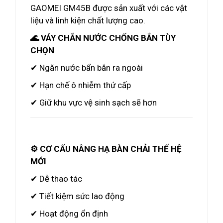
GAOMEI GM45B được sản xuất với các vật
liệu và linh kiện chất lượng cao.
🌊 VÁY CHẮN NƯỚC CHỐNG BẮN TÙY
CHỌN
✔ Ngăn nước bẩn bắn ra ngoài
✔ Hạn chế ô nhiễm thứ cấp
✔ Giữ khu vực vệ sinh sạch sẽ hơn
⚙️ CƠ CẤU NÂNG HẠ BÀN CHẢI THẾ HỆ
MỚI
✔ Dễ thao tác
✔ Tiết kiệm sức lao động
✔ Hoạt động ổn định