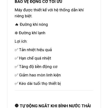
BẢO VỆ ĐỘNG CƠ TỐI ƯU
Máy được thiết kế với hệ thống dẫn khí
riêng biệt.
🔥 Đường khí nóng
❄️ Đường khí lạnh
Lợi ích:
✅ Tản nhiệt hiệu quả
✅ Hạn chế quá nhiệt
✅ Tăng độ bền động cơ
✅ Giảm hao mòn linh kiện
✅ Kéo dài tuổi thọ thiết bị
🛑 TỰ ĐỘNG NGẮT KHI BÌNH NƯỚC THẢI