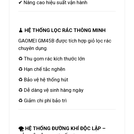
✔ Nâng cao hiệu suất vận hành
🧹 HỆ THỐNG LỌC RÁC THÔNG MINH
GAOMEI GM45B được tích hợp giỏ lọc rác
chuyên dụng.
♻️ Thu gom rác kích thước lớn
♻️ Hạn chế tắc nghẽn
♻️ Bảo vệ hệ thống hút
♻️ Dễ dàng vệ sinh hàng ngày
♻️ Giảm chi phí bảo trì
🌪️ HỆ THỐNG ĐƯỜNG KHÍ ĐỘC LẬP –