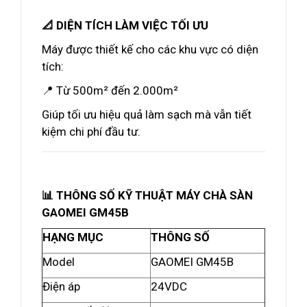
📐 DIỆN TÍCH LÀM VIỆC TỐI ƯU
Máy được thiết kế cho các khu vực có diện
tích:
📍 Từ 500m² đến 2.000m²
Giúp tối ưu hiệu quả làm sạch mà vẫn tiết
kiệm chi phí đầu tư.
📊 THÔNG SỐ KỸ THUẬT MÁY CHÀ SÀN
GAOMEI GM45B
HẠNG MỤC
THÔNG SỐ
Model
GAOMEI GM45B
Điện áp
24VDC