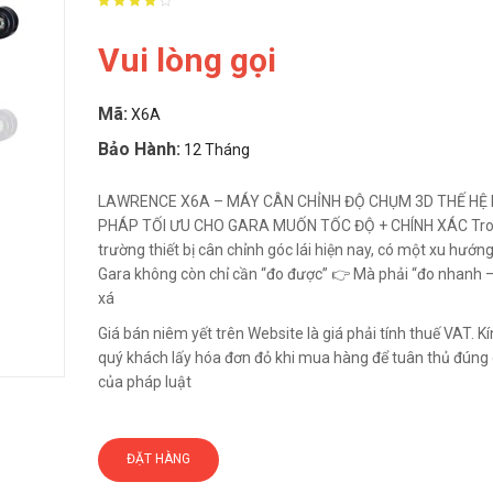
Vui lòng gọi
Mã:
X6A
Bảo Hành:
12 Tháng
LAWRENCE X6A – MÁY CÂN CHỈNH ĐỘ CHỤM 3D THẾ HỆ M
PHÁP TỐI ƯU CHO GARA MUỐN TỐC ĐỘ + CHÍNH XÁC Tron
trường thiết bị cân chỉnh góc lái hiện nay, có một xu hướng
Gara không còn chỉ cần “đo được” 👉 Mà phải “đo nhanh –
xá
Giá bán niêm yết trên Website là giá phải tính thuế VAT. 
quý khách lấy hóa đơn đỏ khi mua hàng để tuân thủ đúng 
của pháp luật
ĐẶT HÀNG