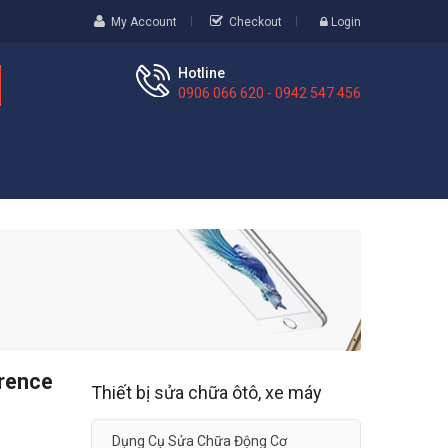
My Account
Checkout
Login
Hotline
0906 066 620 - 0942 547 456
rence
Thiết bị sửa chữa ôtô, xe máy
Dụng Cụ Sửa Chữa Động Cơ