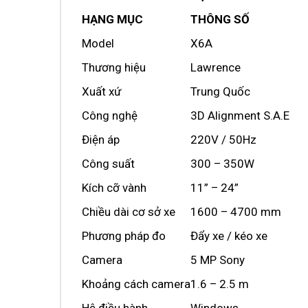
HẠNG MỤC
THÔNG SỐ
Model
X6A
Thương hiệu
Lawrence
Xuất xứ
Trung Quốc
Công nghệ
3D Alignment S.A.E
Điện áp
220V / 50Hz
Công suất
300 – 350W
Kích cỡ vành
11” – 24”
Chiều dài cơ sở xe
1600 – 4700 mm
Phương pháp đo
Đẩy xe / kéo xe
Camera
5 MP Sony
Khoảng cách camera
1.6 – 2.5 m