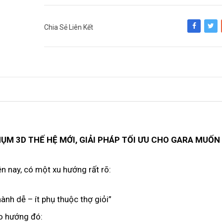
Chia Sẻ Liên Kết
Share
Tweet
ỤM 3D THẾ HỆ MỚI, GIẢI PHÁP TỐI ƯU CHO GARA MUỐN
iện nay, có một xu hướng rất rõ:
ành dễ – ít phụ thuộc thợ giỏi”
o hướng đó: