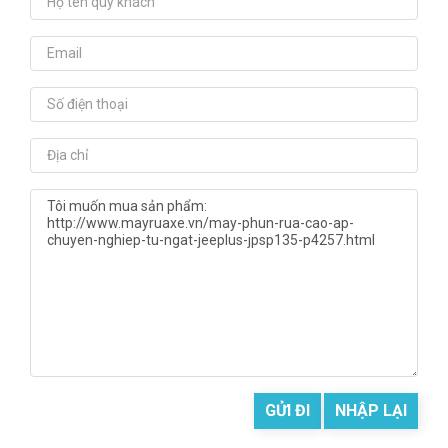
GỬI ĐI