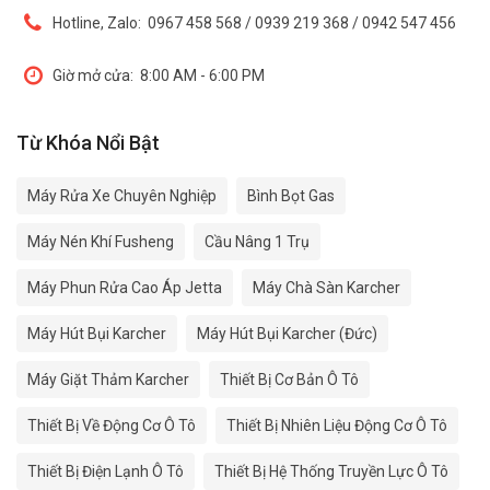
Hotline, Zalo:
0967 458 568 / 0939 219 368 / 0942 547 456
Giờ mở cửa:
8:00 AM - 6:00 PM
Từ Khóa Nổi Bật
Máy Rửa Xe Chuyên Nghiệp
Bình Bọt Gas
Máy Nén Khí Fusheng
Cầu Nâng 1 Trụ
Máy Phun Rửa Cao Áp Jetta
Máy Chà Sàn Karcher
Máy Hút Bụi Karcher
Máy Hút Bụi Karcher (Đức)
Máy Giặt Thảm Karcher
Thiết Bị Cơ Bản Ô Tô
Thiết Bị Về Động Cơ Ô Tô
Thiết Bị Nhiên Liệu Động Cơ Ô Tô
Thiết Bị Điện Lạnh Ô Tô
Thiết Bị Hệ Thống Truyền Lực Ô Tô