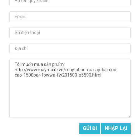
GỬI ĐI