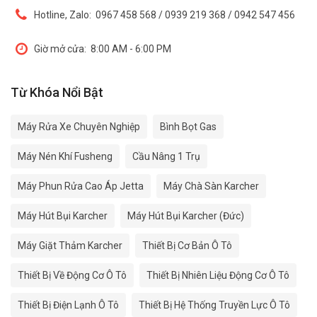
Hotline, Zalo:
0967 458 568 / 0939 219 368 / 0942 547 456
Giờ mở cửa:
8:00 AM - 6:00 PM
Từ Khóa Nổi Bật
Máy Rửa Xe Chuyên Nghiệp
Bình Bọt Gas
Máy Nén Khí Fusheng
Cầu Nâng 1 Trụ
Máy Phun Rửa Cao Áp Jetta
Máy Chà Sàn Karcher
Máy Hút Bụi Karcher
Máy Hút Bụi Karcher (Đức)
Máy Giặt Thảm Karcher
Thiết Bị Cơ Bản Ô Tô
Thiết Bị Về Động Cơ Ô Tô
Thiết Bị Nhiên Liệu Động Cơ Ô Tô
Thiết Bị Điện Lạnh Ô Tô
Thiết Bị Hệ Thống Truyền Lực Ô Tô