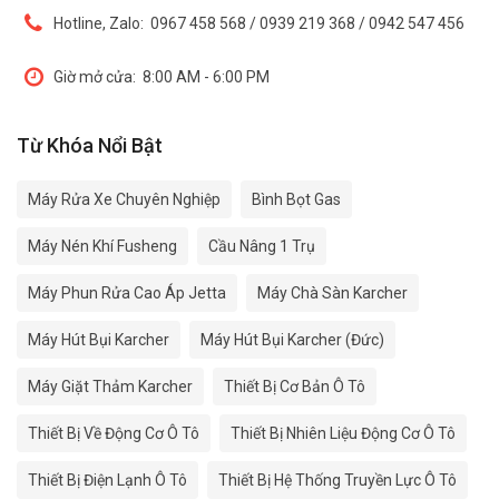
Hotline, Zalo:
0967 458 568 / 0939 219 368 / 0942 547 456
Giờ mở cửa:
8:00 AM - 6:00 PM
Từ Khóa Nổi Bật
Máy Rửa Xe Chuyên Nghiệp
Bình Bọt Gas
Máy Nén Khí Fusheng
Cầu Nâng 1 Trụ
Máy Phun Rửa Cao Áp Jetta
Máy Chà Sàn Karcher
Máy Hút Bụi Karcher
Máy Hút Bụi Karcher (Đức)
Máy Giặt Thảm Karcher
Thiết Bị Cơ Bản Ô Tô
Thiết Bị Về Động Cơ Ô Tô
Thiết Bị Nhiên Liệu Động Cơ Ô Tô
Thiết Bị Điện Lạnh Ô Tô
Thiết Bị Hệ Thống Truyền Lực Ô Tô