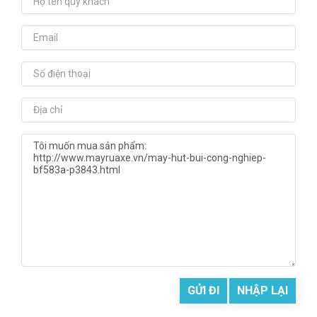
GỬI ĐI