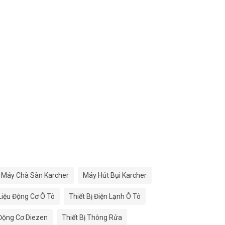
Máy Chà Sàn Karcher
Máy Hút Bụi Karcher
 Liệu Động Cơ Ô Tô
Thiết Bị Điện Lạnh Ô Tô
 Động Cơ Diezen
Thiết Bị Thông Rửa