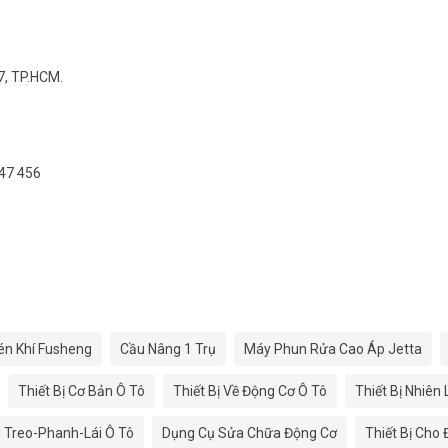
7, TP.HCM.
547 456
én Khí Fusheng
Cầu Nâng 1 Trụ
Máy Phun Rửa Cao Áp Jetta
Thiết Bị Cơ Bản Ô Tô
Thiết Bị Về Động Cơ Ô Tô
Thiết Bị Nhiên
g Treo-Phanh-Lái Ô Tô
Dụng Cụ Sửa Chữa Động Cơ
Thiết Bị Cho