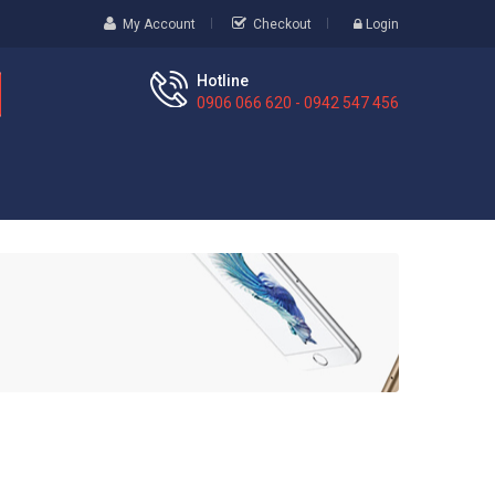
My Account
Checkout
Login
Hotline
0906 066 620 - 0942 547 456