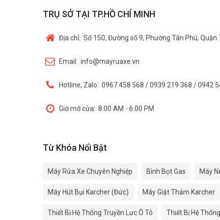
TRỤ SỞ TẠI TP.HỒ CHÍ MINH
Địa chỉ:
Số 150, Đường số 9, Phường Tân Phú, Quận 
Email:
info@mayruaxe.vn
Hotline, Zalo:
0967 458 568 / 0939 219 368 / 0942 
Giờ mở cửa:
8:00 AM - 6:00 PM
Từ Khóa Nổi Bật
Máy Rửa Xe Chuyên Nghiệp
Bình Bọt Gas
Máy N
Máy Hút Bụi Karcher (Đức)
Máy Giặt Thảm Karcher
Thiết Bị Hệ Thống Truyền Lực Ô Tô
Thiết Bị Hệ Thốn