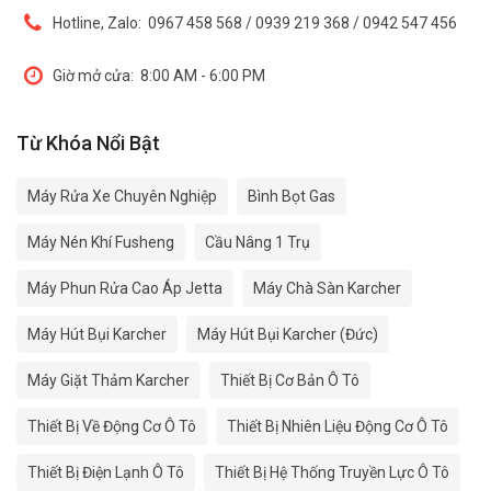
Hotline, Zalo:
0967 458 568 / 0939 219 368 / 0942 547 456
Giờ mở cửa:
8:00 AM - 6:00 PM
Từ Khóa Nổi Bật
Máy Rửa Xe Chuyên Nghiệp
Bình Bọt Gas
Máy Nén Khí Fusheng
Cầu Nâng 1 Trụ
Máy Phun Rửa Cao Áp Jetta
Máy Chà Sàn Karcher
Máy Hút Bụi Karcher
Máy Hút Bụi Karcher (Đức)
Máy Giặt Thảm Karcher
Thiết Bị Cơ Bản Ô Tô
Thiết Bị Về Động Cơ Ô Tô
Thiết Bị Nhiên Liệu Động Cơ Ô Tô
Thiết Bị Điện Lạnh Ô Tô
Thiết Bị Hệ Thống Truyền Lực Ô Tô