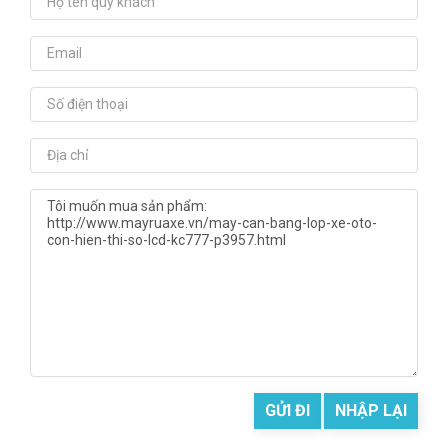
GỬI ĐI