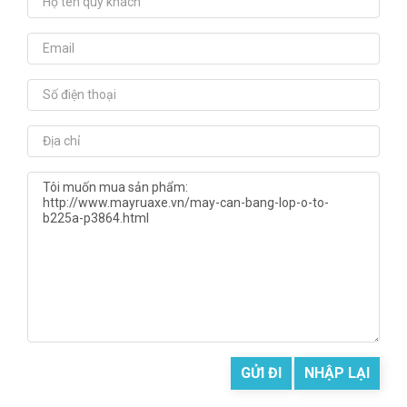
GỬI ĐI