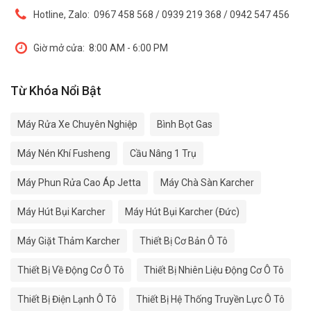
Hotline, Zalo:
0967 458 568 / 0939 219 368 / 0942 547 456
Giờ mở cửa:
8:00 AM - 6:00 PM
Từ Khóa Nổi Bật
Máy Rửa Xe Chuyên Nghiệp
Bình Bọt Gas
Máy Nén Khí Fusheng
Cầu Nâng 1 Trụ
Máy Phun Rửa Cao Áp Jetta
Máy Chà Sàn Karcher
Máy Hút Bụi Karcher
Máy Hút Bụi Karcher (Đức)
Máy Giặt Thảm Karcher
Thiết Bị Cơ Bản Ô Tô
Thiết Bị Về Động Cơ Ô Tô
Thiết Bị Nhiên Liệu Động Cơ Ô Tô
Thiết Bị Điện Lạnh Ô Tô
Thiết Bị Hệ Thống Truyền Lực Ô Tô