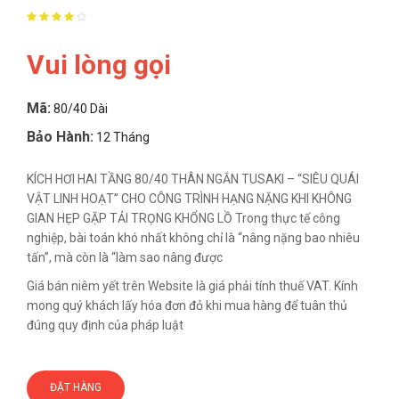
Vui lòng gọi
Mã:
80/40 Dài
Bảo Hành:
12 Tháng
KÍCH HƠI HAI TẦNG 80/40 THÂN NGẮN TUSAKI – “SIÊU QUÁI
VẬT LINH HOẠT” CHO CÔNG TRÌNH HẠNG NẶNG KHI KHÔNG
GIAN HẸP GẶP TẢI TRỌNG KHỔNG LỒ Trong thực tế công
nghiệp, bài toán khó nhất không chỉ là “nâng nặng bao nhiêu
tấn”, mà còn là “làm sao nâng được
Giá bán niêm yết trên Website là giá phải tính thuế VAT. Kính
mong quý khách lấy hóa đơn đỏ khi mua hàng để tuân thủ
đúng quy định của pháp luật
ĐẶT HÀNG