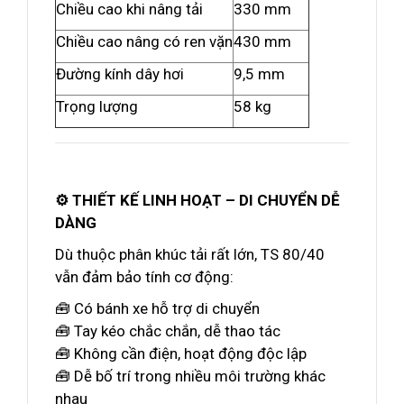
Chiều cao khi nâng tải
330 mm
Chiều cao nâng có ren vặn
430 mm
Đường kính dây hơi
9,5 mm
Trọng lượng
58 kg
⚙️ THIẾT KẾ LINH HOẠT – DI CHUYỂN DỄ
DÀNG
Dù thuộc phân khúc tải rất lớn, TS 80/40
vẫn đảm bảo tính cơ động:
🧰 Có bánh xe hỗ trợ di chuyển
🧰 Tay kéo chắc chắn, dễ thao tác
🧰 Không cần điện, hoạt động độc lập
🧰 Dễ bố trí trong nhiều môi trường khác
nhau