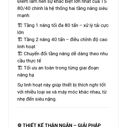
Điểm làm nên sự khác biệt lớn nhất của TS
80/40 chính là hệ thống hai tầng nâng siêu
mạnh:
🏗️ Tầng 1 nâng tối đa 80 tấn – xử lý tải cực
lớn
🏗️ Tầng 2 nâng 40 tấn – điều chỉnh độ cao
linh hoạt
🏗️ Chuyển đổi tầng nâng dễ dàng theo nhu
cầu thực tế
🏗️ Tối ưu an toàn trong từng giai đoạn
nâng hạ
Sự linh hoạt này giúp thiết bị thích nghi tốt
với nhiều loại xe và máy móc khác nhau, từ
nhẹ đến siêu nặng.
⚙️ THIẾT KẾ THÂN NGẮN – GIẢI PHÁP