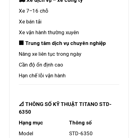
🛻 Xe dịch vụ – xe công ty
Xe 7–16 chỗ
Xe bán tải
Xe vận hành thường xuyên
🏢 Trung tâm dịch vụ chuyên nghiệp
Nâng xe liên tục trong ngày
Cần độ ổn định cao
Hạn chế lỗi vận hành
📐 THÔNG SỐ KỸ THUẬT TITANO STD-
6350
Hạng mục
Thông số
Model
STD-6350