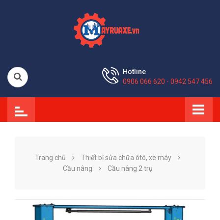
Hotline
0906 066 620 - 0942 547 456
Trang chủ
Thiết bị sửa chữa ôtô, xe máy
Cầu nâng
Cầu nâng 2 trụ