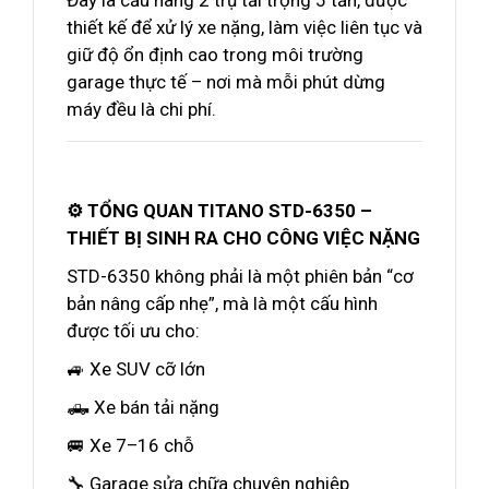
Đây là cầu nâng 2 trụ tải trọng 5 tấn, được
thiết kế để xử lý xe nặng, làm việc liên tục và
giữ độ ổn định cao trong môi trường
garage thực tế – nơi mà mỗi phút dừng
máy đều là chi phí.
⚙️ TỔNG QUAN TITANO STD-6350 –
THIẾT BỊ SINH RA CHO CÔNG VIỆC NẶNG
STD-6350 không phải là một phiên bản “cơ
bản nâng cấp nhẹ”, mà là một cấu hình
được tối ưu cho:
🚙 Xe SUV cỡ lớn
🛻 Xe bán tải nặng
🚐 Xe 7–16 chỗ
🔧 Garage sửa chữa chuyên nghiệp