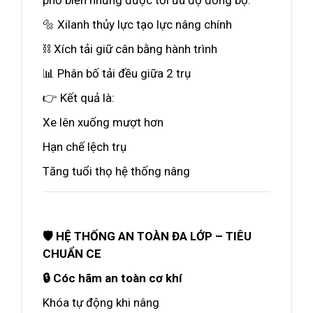
phổ biến nhưng được tối ưu độ đồng bộ:
🔩 Xilanh thủy lực tạo lực nâng chính
⛓️ Xích tải giữ cân bằng hành trình
📊 Phân bố tải đều giữa 2 trụ
👉 Kết quả là:
Xe lên xuống mượt hơn
Hạn chế lệch trụ
Tăng tuổi thọ hệ thống nâng
🛡️ HỆ THỐNG AN TOÀN ĐA LỚP – TIÊU
CHUẨN CE
🔒 Cóc hãm an toàn cơ khí
Khóa tự động khi nâng