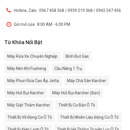
Hotline, Zalo:
0967 458 568 / 0939 219 368 / 0942 547 456
Giờ mở cửa:
8:00 AM - 6:00 PM
Từ Khóa Nổi Bật
Máy Rửa Xe Chuyên Nghiệp
Bình Bọt Gas
Máy Nén Khí Fusheng
Cầu Nâng 1 Trụ
Máy Phun Rửa Cao Áp Jetta
Máy Chà Sàn Karcher
Máy Hút Bụi Karcher
Máy Hút Bụi Karcher (Đức)
Máy Giặt Thảm Karcher
Thiết Bị Cơ Bản Ô Tô
Thiết Bị Về Động Cơ Ô Tô
Thiết Bị Nhiên Liệu Động Cơ Ô Tô
Thiết Bị Điện Lạnh Ô Tô
Thiết Bị Hệ Thống Truyền Lực Ô Tô