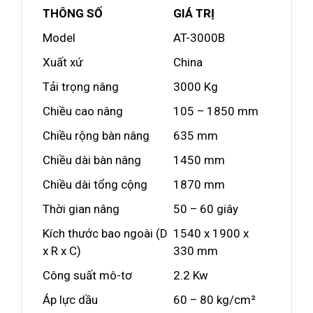
THÔNG SỐ
GIÁ TRỊ
Model
AT-3000B
Xuất xứ
China
Tải trọng nâng
3000 Kg
Chiều cao nâng
105 – 1850 mm
Chiều rộng bàn nâng
635 mm
Chiều dài bàn nâng
1450 mm
Chiều dài tổng cộng
1870 mm
Thời gian nâng
50 – 60 giây
Kích thước bao ngoài (D
1540 x 1900 x
x R x C)
330 mm
Công suất mô-tơ
2.2 Kw
Áp lực dầu
60 – 80 kg/cm²