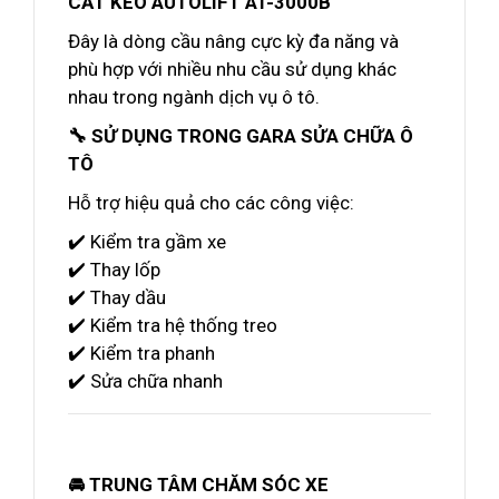
CẮT KÉO AUTOLIFT AT-3000B
Đây là dòng cầu nâng cực kỳ đa năng và
phù hợp với nhiều nhu cầu sử dụng khác
nhau trong ngành dịch vụ ô tô.
🔧 SỬ DỤNG TRONG GARA SỬA CHỮA Ô
TÔ
Hỗ trợ hiệu quả cho các công việc:
✔️ Kiểm tra gầm xe
✔️ Thay lốp
✔️ Thay dầu
✔️ Kiểm tra hệ thống treo
✔️ Kiểm tra phanh
✔️ Sửa chữa nhanh
🚘 TRUNG TÂM CHĂM SÓC XE